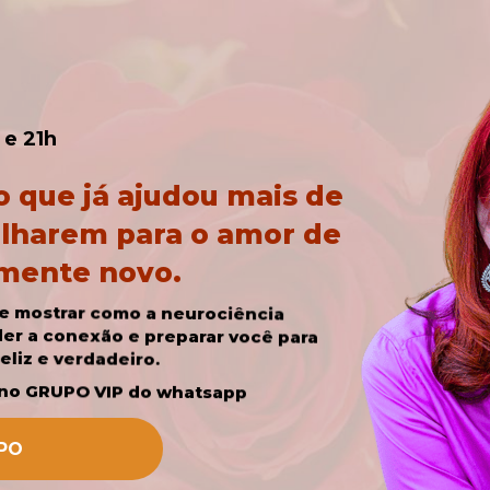
 e 21h
que já ajudou mais de 
olharem para o amor de 
mente novo.
Em 7 encontros gratuitos, vou te mostrar como a neurociência 
aplicada ao amor pode reacender a conexão e preparar você para 
eliz e verdadeiro.
 no GRUPO VIP do whatsapp
PO