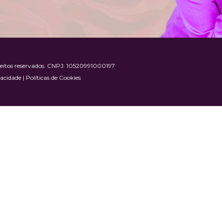
reitos reservados. CNPJ: 10520991000197
acidade | Políticas de Cookies