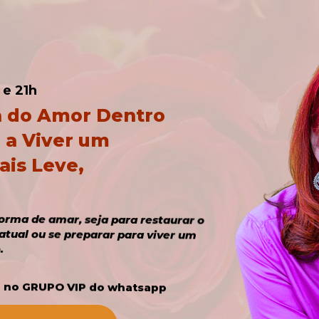
 e 21h
 do Amor Dentro 
a Viver um 
is Leve, 
Para quem quer transformar a forma de amar, seja para restaurar o 
casamento, melhorar a relação atual ou se preparar para viver um 
.
a no GRUPO VIP do whatsapp