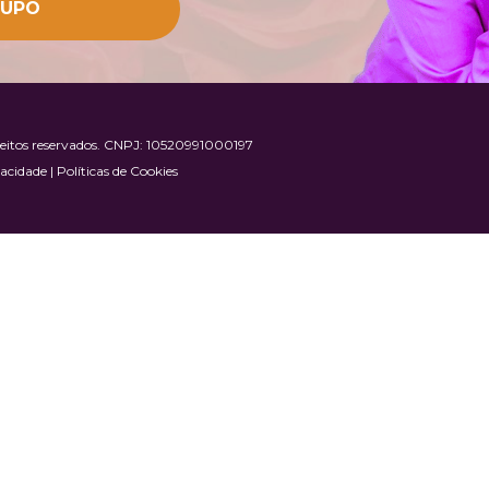
RUPO
reitos reservados. CNPJ: 10520991000197
acidade | Políticas de Cookies